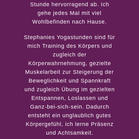
Stunde hervorragend ab. Ich
gehe jedes Mal mit viel
Wohlbefinden nach Hause.
Stephanies Yogastunden sind für
mich Training des Körpers und
Das ist ein Geschenk.
zugleich der
Körperwahrnehmung, gezielte
Mir ist bewußt, dass ich mit
Muskelarbeit zur Steigerung der
dem Abschicken dieses
Beweglichkeit und Spannkraft
Formulars persönliche Daten
und zugleich Übung im gezielten
übermittle. Ich habe die
Entspannen, Loslassen und
Datenschutzerklärung zur
Ganz-bei-sich-sein. Dadurch
Kenntnis genommen und bin
entsteht ein unglaublich gutes
damit einverstanden, dass
Körpergefühl, ich lerne Präsenz
meine Daten gespeichert
und Achtsamkeit.
werden. Meine Daten werden