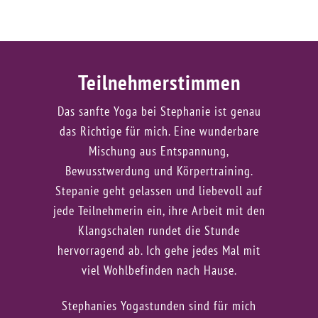
gespeichert und zum Zweck der
Kontaktaufnahme verarbeitet und genutzt
werden. Mir ist bekannt, dass ich meine
Einwilligung jederzeit widerrufen kann.
Teilnehmerstimmen
Das ist ein Geschenk.
Ich melde mich hiermit für eine Probestunde
an.
Das sanfte Yoga bei Stephanie ist genau
Einen Unkostenbeitrag von 15 Euro für
das Richtige für mich. Eine wunderbare
die Probestunde zahle ich bar im
Mischung aus Entspannung,
jeweiligen Kurs. Die Probestunde für
Bewusstwerdung und Körpertraining.
Kinderyoga und Kindertanz ist kostenfrei.
Stepanie geht gelassen und liebevoll auf
Hiermit erkläre ich mich einverstanden,
jede Teilnehmerin ein, ihre Arbeit mit den
dass meine in das Kontaktformular
Klangschalen rundet die Stunde
eingegebenen Daten elektronisch
hervorragend ab. Ich gehe jedes Mal mit
gespeichert und zum Zweck der
viel Wohlbefinden nach Hause.
Kontaktaufnahme verarbeitet und genutzt
werden. Mir ist bekannt, dass ich meine
Stephanies Yogastunden sind für mich