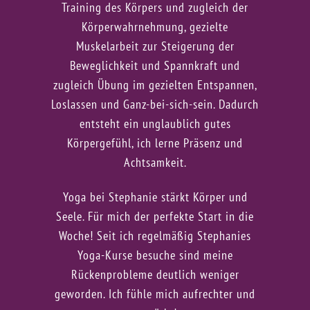
Einwilligung jederzeit widerrufen kann.
Training des Körpers und zugleich der
Das ist ein Geschenk.
Körperwahrnehmung, gezielte
Ich melde mich hiermit für eine Probestunde
Muskelarbeit zur Steigerung der
an.
Einen Unkostenbeitrag von 15 Euro für
Beweglichkeit und Spannkraft und
die Probestunde zahle ich bar im
zugleich Übung im gezielten Entspannen,
jeweiligen Kurs. Die Probestunde für
Loslassen und Ganz-bei-sich-sein. Dadurch
Kinderyoga und Kindertanz ist kostenfrei.
entsteht ein unglaublich gutes
Hiermit erkläre ich mich einverstanden,
Körpergefühl, ich lerne Präsenz und
dass meine in das Kontaktformular
Achtsamkeit.
eingegebenen Daten elektronisch
Yoga bei Stephanie stärkt Körper und
gespeichert und zum Zweck der
Seele. Für mich der perfekte Start in die
Kontaktaufnahme verarbeitet und genutzt
Woche! Seit ich regelmäßig Stephanies
werden. Mir ist bekannt, dass ich meine
Yoga-Kurse besuche sind meine
Einwilligung jederzeit widerrufen kann.
Rückenprobleme deutlich weniger
geworden. Ich fühle mich aufrechter und